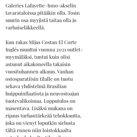
Galeries Lafayette–Inno-akselin 
tavarataloissa pitääkin olla. Tosin 
suurin osa myyjistä taitaa olla jo 
varhaiseläkkeellä. 
Kun rakas Mijas Costan El Corte 
Inglés muuttui vuonna 2021 outlet-
myymäläksi, tuntui kuin olisi 
astunut aikakoneella takaisin 
vuosituhannen alkuun. Vanhan 
ostosparatiisin tilalle on tuotu 
sekava yhdistelmä Brasilian 
huippuinflaatiota ja neuvostoajan 
tuotevalikoimaa. Lopputulos on 
masentava. Lisäksi mukana on 
ripaus turhantärkeää tehokkuutta, 
joka on vienyt loputkin sielusta 
tältä ennen niin loistokkaalta 