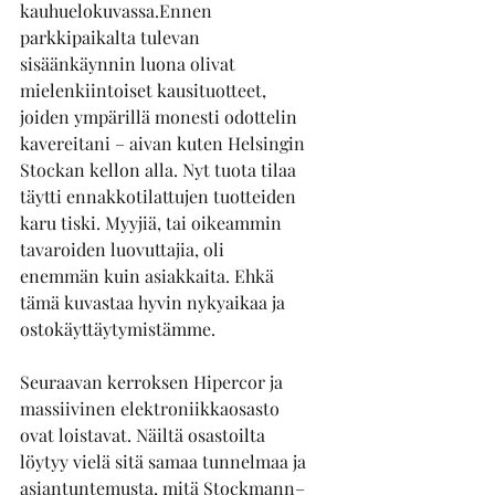
kauhuelokuvassa.Ennen 
parkkipaikalta tulevan 
sisäänkäynnin luona olivat 
mielenkiintoiset kausituotteet, 
joiden ympärillä monesti odottelin 
kavereitani – aivan kuten Helsingin 
Stockan kellon alla. Nyt tuota tilaa 
täytti ennakkotilattujen tuotteiden 
karu tiski. Myyjiä, tai oikeammin 
tavaroiden luovuttajia, oli 
enemmän kuin asiakkaita. Ehkä 
tämä kuvastaa hyvin nykyaikaa ja 
ostokäyttäytymistämme. 
Seuraavan kerroksen Hipercor ja 
massiivinen elektroniikkaosasto 
ovat loistavat. Näiltä osastoilta 
löytyy vielä sitä samaa tunnelmaa ja 
asiantuntemusta, mitä Stockmann–