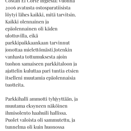
Costan El Corte Inglésiä! Vuonna 
2006 avatusta ostosparatiisista 
löytyi lähes kaikki, mitä tarvitsin. 
Kaikki olennainen ja 
epäolennainen oli käden 
ulottuvilla, eikä 
parkkipaikkaankaan tarvinnut 
jonottaa mielettömästi.Jotenkin 
vanhasta tottumuksesta ajoin 
tuohon samaiseen parkkitaloon ja 
ajattelin kuluttaa pari tuntia etsien 
itselleni muutamia epäolennaisia 
tuotteita. 
Parkkihalli ammotti tyhjyyttään, ja 
muutama eksyneen näköinen 
ihmisolento haahuili hallissa. 
Puolet valoista oli sammutettu, ja 
tunnelma oli kuin huonossa 