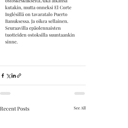
ostoskeskukselta.Aika aikansa 
kutakin, mutta onneksi El Corte 
Inglésillä on tavaratalo Puerto 
Banuksessa. Ja oikea sellainen. 
Seuraavilla epäolennaisten 
tuotteiden ostoksilla suuntaankin 
sinne.
Recent Posts
See All