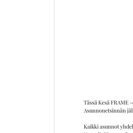
Tässä Kesä FRAME -o
Asunnonetsinnän jäl
Kaikki asunnot yhdelt