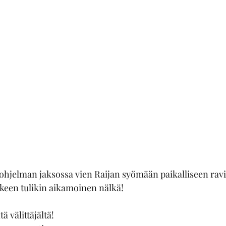
hjelman jaksossa vien Raijan syömään paikalliseen ravi
keen tulikin aikamoinen nälkä!
ä välittäjältä!