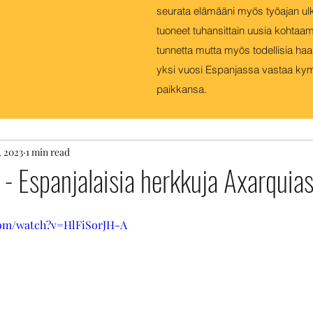
MARKUS AHO
seurata elämääni myös työajan ul
tuoneet tuhansittain uusia kohtaam
tunnetta mutta myös todellisia haa
ÖNVÄLITTÄJÄN OMAA ELÄMÄÄ ESPANJAN AUR
yksi vuosi Espanjassa vastaa ky
paikkansa.
, 2023
1 min read
 Espanjalaisia herkkuja Axarquia
com/watch?v=HlFiSorJH-A