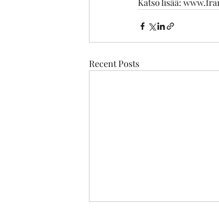
Katso lisää: 
www.fram
Recent Posts