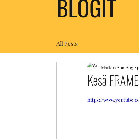
BLOGIT
KIINTEIST
All Posts
Markus Aho
Aug 24
Kesä FRAME -
https://www.youtube.