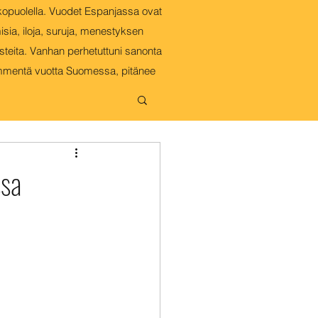
kopuolella. Vuodet Espanjassa ovat
isia, iloja, suruja, menestyksen
steita. Vanhan perhetuttuni sanonta
INGON ALLA
mmentä vuotta Suomessa, pitänee
ssa