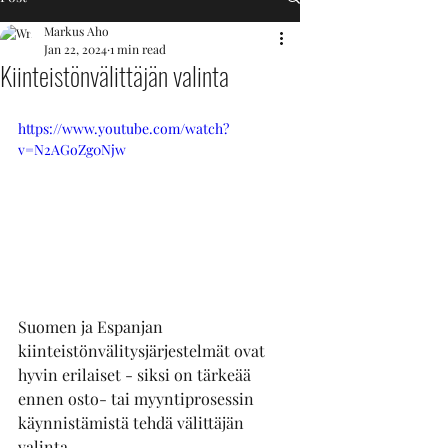
Markus Aho
Jan 22, 2024
1 min read
Kiinteistönvälittäjän valinta
https://www.youtube.com/watch?
v=N2AGoZg0Njw
Suomen ja Espanjan 
kiinteistönvälitysjärjestelmät ovat 
hyvin erilaiset - siksi on tärkeää 
ennen osto- tai myyntiprosessin 
käynnistämistä tehdä välittäjän 
valinta. 