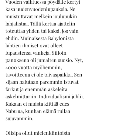
Vuoden vaihtuessa pöydälle kertyi 
kasa uudenvuodenlupauksia. Ne 
muistuttavat melkein joulupukin 
lahjalistaa. Tällä kertaa ajattelin 
toteuttaa yhden tai kaksi, jos vain 
ehdin. Muinaisesta Babylonista 
lähtien ihmiset ovat olleet 
lupaustensa vankeja. Silloin 
panoksena oli jumalten suosio. Nyt, 
4000 vuotta myöhemmin, 
tavoitteena ei ole taivaspaikka. Sen 
sijaan halutaan paremmin istuvat 
farkut ja enemmän askeleita 
askelmittariin. Individualismi juhlii. 
Kukaan ei muista kiittää edes 
Nabu'ua, kunhan elämä rullaa 
sujuvammin.
Olisipa ollut mielenkiintoista 