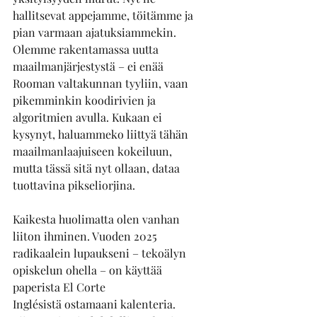
hallitsevat appejamme, töitämme ja 
pian varmaan ajatuksiammekin. 
Olemme rakentamassa uutta 
maailmanjärjestystä – ei enää 
Rooman valtakunnan tyyliin, vaan 
pikemminkin koodirivien ja 
algoritmien avulla. Kukaan ei 
kysynyt, haluammeko liittyä tähän 
maailmanlaajuiseen kokeiluun, 
mutta tässä sitä nyt ollaan, dataa 
tuottavina pikseliorjina.
Kaikesta huolimatta olen vanhan 
liiton ihminen. Vuoden 2025 
radikaalein lupaukseni – tekoälyn 
opiskelun ohella – on käyttää 
paperista El Corte 
Inglésistä ostamaani kalenteria. 