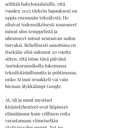
selittää babylonialaisille, että 
vuoden 2025 tärkein lupaukseni on 
oppia enemmän tekoälystä. He 
olisivat todennäköisesti nauraneet 
minut ulos temppelistä ja 
uhranneet minut seuraavan sadon 
turvaksi. Rehellisesti sanottuna en 
itsekään olisi uskonut 20 vuotta 
sitten, että istun tänä päivänä 
Aurinkorannikolla lukemassa 
tekoälykirjallisuutta ja pohtimassa, 
onko AI uusi oraakkeli vai vain 
hieman älykkäämpi Google.
AI, AR ja muut mystiset 
kirjainlyhenteet ovat hiipineet 
elämäämme kuin yöllinen rotta 
varastamaan viimeisetkin 
yksityisyyden murut. Nyt ne 