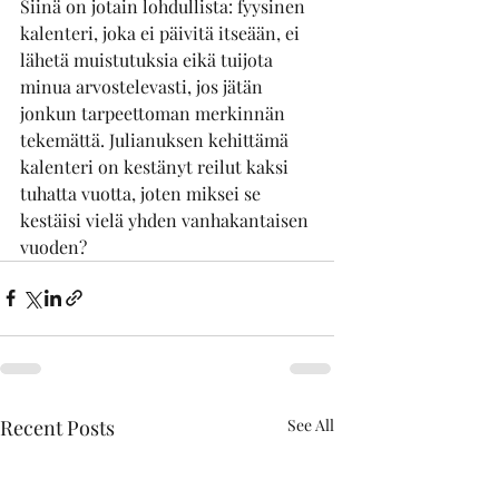
Siinä on jotain lohdullista: fyysinen 
kalenteri, joka ei päivitä itseään, ei 
lähetä muistutuksia eikä tuijota 
minua arvostelevasti, jos jätän 
jonkun tarpeettoman merkinnän 
tekemättä. Julianuksen kehittämä 
kalenteri on kestänyt reilut kaksi 
tuhatta vuotta, joten miksei se 
kestäisi vielä yhden vanhakantaisen 
vuoden?
Recent Posts
See All