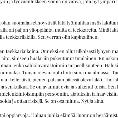
 työn ja työväenliikkeen voima on vahva, jota nyt ympäri
rolan suomalaiset höystivät tätä työnjuhlaa myös lakitta
la oli paljon ylioppilaita, mutta ei teekkareita. Minä lak
a teekkarilakilla. Sen verran olin kapinallinen.
en teekkariaikoina. Onneksi en ollut ulkoisesti lyhyen m
aito, siniseen haalariin pukeutunut tutalainen. En uskonu
ntaan, enkä sähkönvarastoinnin tarpeellisuuteen. Halus
mmaksi. Tunsin olevan outo lintu siinä maailmassa. Tuo
an kellertävä, pienen patsaan päässä oleva lakki. Tuo la
ja sen kulkua. Se on avannut ovia ja sulkenut toisia. Sen 
mielenkiintoisimpiin persooniin, ajatuksiin ja haaveisiin
oida ja ottaa riskejä. Se on osa minua. Nyt ja aina.
 tai oppiarvoja. Haluan juhlia elämää, luonnon heräämistä