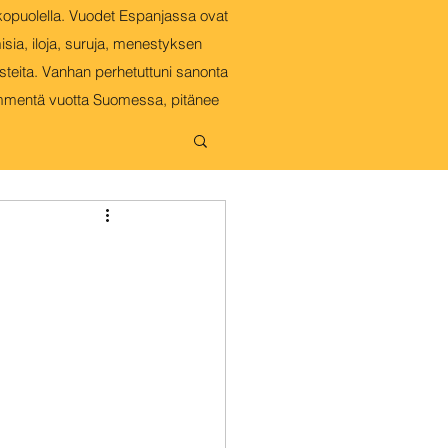
kopuolella. Vuodet Espanjassa ovat
isia, iloja, suruja, menestyksen
steita. Vanhan perhetuttuni sanonta
INGON ALLA
mmentä vuotta Suomessa, pitänee