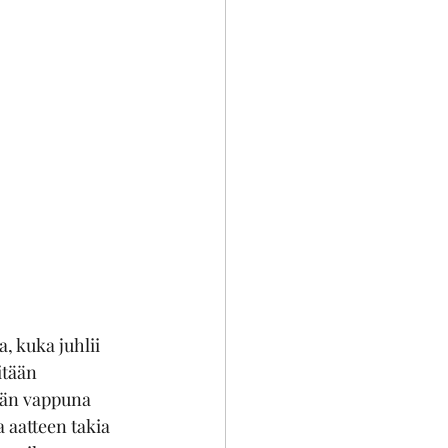
, kuka juhlii 
itään 
lään vappuna 
a aatteen takia 