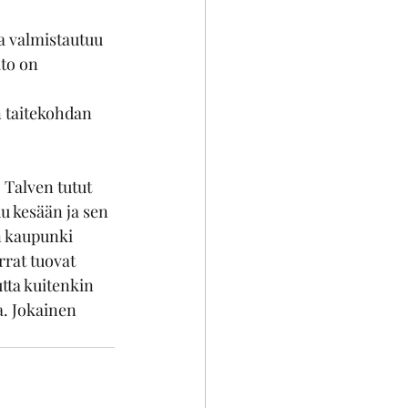
a valmistautuu 
to on 
 taitekohdan 
 Talven tutut 
u kesään ja sen 
en kaupunki 
rat tuovat 
tta kuitenkin 
. Jokainen 