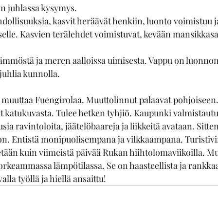
in juhlassa kysymys.
dollisuuksia, kasvit heräävät henkiin, luonto voimistuu j
selle. Kasvien terälehdet voimistuvat, kevään mansikkasa
lämmöstä ja meren aalloissa uimisesta. Vappu on luonnon
 juhlia kunnolla.
i muuttaa Fuengirolaa. Muuttolinnut palaavat pohjoiseen.
t katukuvasta. Tulee hetken tyhjiö. Kaupunki valmistautu
sia ravintoloita, jäätelöbaareja ja liikkeitä avataan. Sitt
on. Entistä monipuolisempana ja vilkkaampana. Turistivir
Eletään kuin viimeistä päivää Rukan hiihtolomaviikoilla. Mu
rkeammassa lämpötilassa. Se on haasteellista ja rankkaa
alla työllä ja hiellä ansaittu!