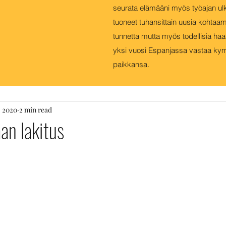
MARKUS AHO
seurata elämääni myös työajan ul
tuoneet tuhansittain uusia kohtaam
tunnetta mutta myös todellisia haa
ÖNVÄLITTÄJÄN OMAA ELÄMÄÄ ESPANJAN AUR
yksi vuosi Espanjassa vastaa ky
paikkansa.
, 2020
2 min read
an lakitus