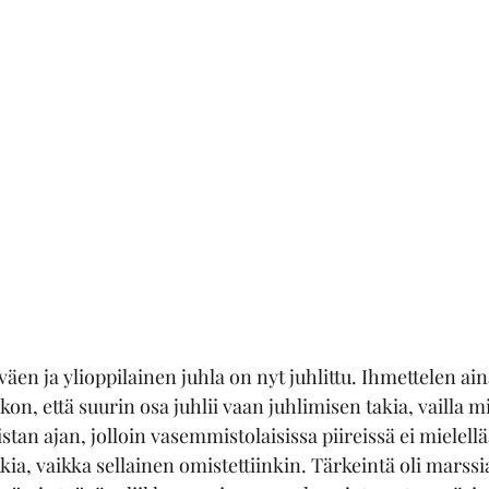
väen ja ylioppilainen juhla on nyt juhlittu. Ihmettelen aina
kon, että suurin osa juhlii vaan juhlimisen takia, vailla m
stan ajan, jolloin vasemmistolaisissa piireissä ei mielel
kkia, vaikka sellainen omistettiinkin. Tärkeintä oli marssi