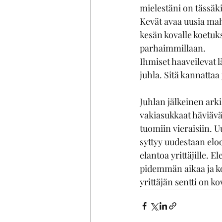
mielestäni on tässäk
Kevät avaa uusia mah
kesän kovalle koetuk
parhaimmillaan.
Ihmiset haaveilevat 
juhla. Sitä kannattaa
Juhlan jälkeinen ark
vakiasukkaat häviävä
tuomiin vieraisiin. Uu
syttyy uudestaan elo
elantoa yrittäjille. 
pidemmän aikaa ja ko
yrittäjän sentti on kov