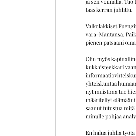
ja sen voimalla. Tuo
taas kerran juhlittu.
Valkolakkiset Fuengi
vara-Mantansa. Paikal
pienen patsaani omall
Olin myös kapinallin
kukkaisteekkari vaan 
informaatioyhteisku
yhteiskuntaa humaani
nyt muistona tuo hiem
määritellyt elämääni 
saanut tutustua mitä 
minulle pohjaa analys
En halua juhlia työtä