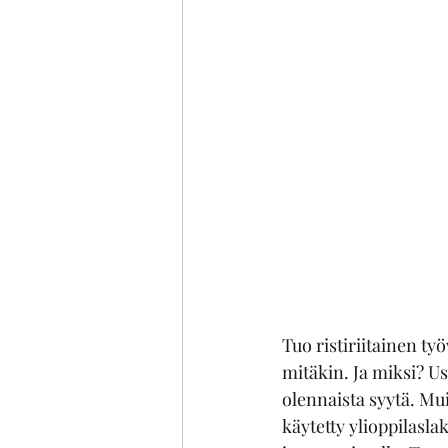
Tuo ristiriitainen työ
mitäkin. Ja miksi? Us
olennaista syytä. Mui
käytetty ylioppilasla