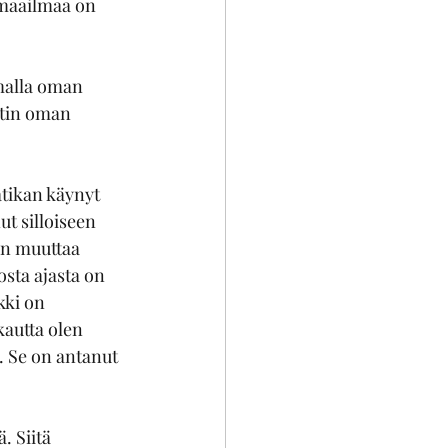
 maailmaa on 
malla oman 
itin oman 
atikan käynyt 
t silloiseen 
in muuttaa 
sta ajasta on 
kki on 
kautta olen 
. Se on antanut 
. Siitä 