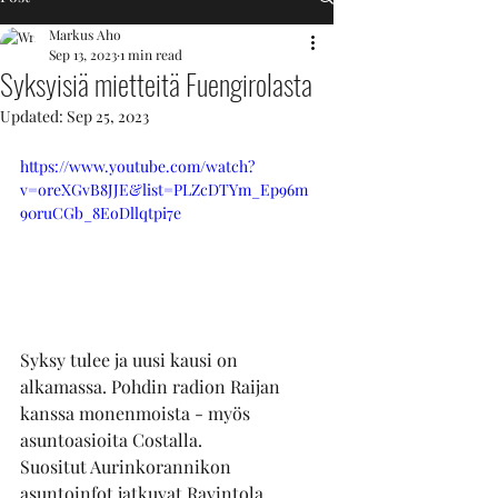
Markus Aho
Sep 13, 2023
1 min read
Syksyisiä mietteitä Fuengirolasta
Updated:
Sep 25, 2023
https://www.youtube.com/watch?
v=oreXGvB8JJE&list=PLZcDTYm_Ep96m
90ruCGb_8EoDllqtpi7e
Syksy tulee ja uusi kausi on 
alkamassa. Pohdin radion Raijan 
kanssa monenmoista - myös 
asuntoasioita Costalla. 
Suositut Aurinkorannikon 
asuntoinfot jatkuvat Ravintola 