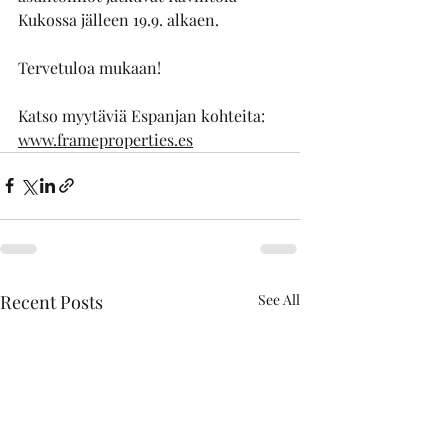
Kukossa jälleen 19.9. alkaen.
Tervetuloa mukaan!
Katso myytäviä Espanjan kohteita:
www.frameproperties.es
Recent Posts
See All